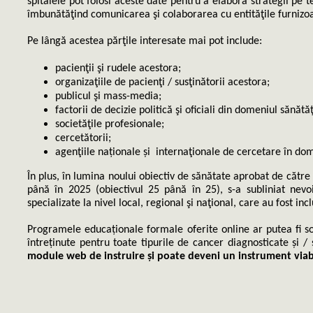
spitalele pot folosi aceste date pentru a elabora strategii pe 
îmbunătăţind comunicarea şi colaborarea cu entităţile furnizo
Pe lângă acestea părţile interesate mai pot include:
pacienţii şi rudele acestora;
organizaţiile de pacienţi / susţinătorii acestora;
publicul şi mass-media;
factorii de decizie politică şi oficiali din domeniul sănătăţ
societăţile profesionale;
cercetătorii;
agenţiile naționale și internaţionale de cercetare în do
În plus, în lumina noului obiectiv de sănătate aprobat de cătr
până în 2025 (obiectivul 25 până în 25), s-a subliniat nevoia
specializate la nivel local, regional şi naţional, care au fost i
Programele educaționale formale oferite online ar putea fi sol
întreținute pentru toate tipurile de cancer diagnosticate și / 
module web de instruire și poate deveni un instrument viabi