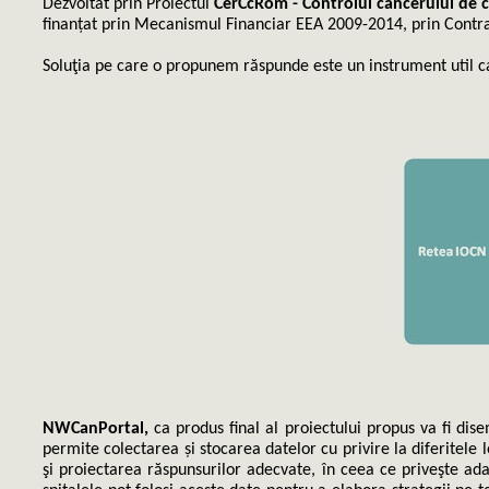
Dezvoltat prin Proiectul
CerCcRom - Controlul cancerului de c
finanțat prin Mecanismul Financiar EEA 2009-2014, prin Contr
Soluţia pe care o propunem răspunde este un instrument util ca
NWCanPortal,
ca produs final al proiectului propus va fi dis
permite colectarea și stocarea datelor cu privire la diferitele 
şi proiectarea răspunsurilor adecvate, în ceea ce priveşte ad